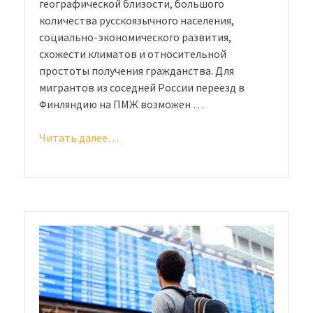
географической близости, большого
количества русскоязычного населения,
социально-экономического развития,
схожести климатов и относительной
простоты получения гражданства. Для
мигрантов из соседней России переезд в
Финляндию на ПМЖ возможен …
Читать далее…
«Эмиграция
в
Финляндию
из
России:
способы»