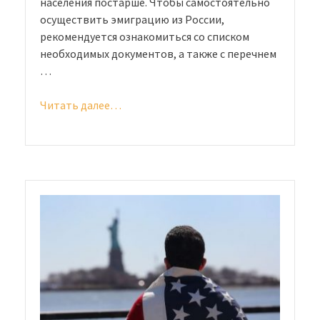
населения постарше. Чтобы самостоятельно
осуществить эмиграцию из России,
рекомендуется ознакомиться со списком
необходимых документов, а также с перечнем
…
Читать далее…
«Эмиграция
из
России:
способы
и
возможности»