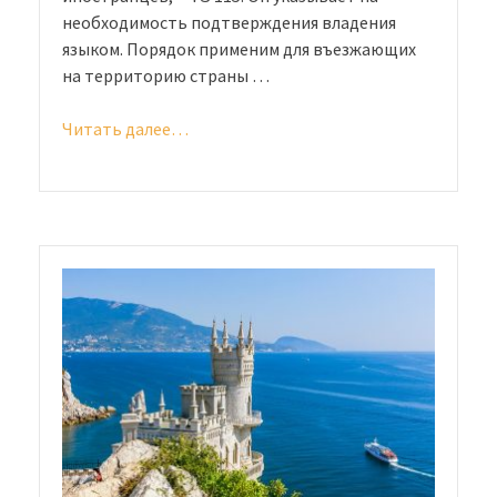
необходимость подтверждения владения
языком. Порядок применим для въезжающих
на территорию страны …
Читать далее…
«Тестирование
по
русскому
языку
для
иностранных
граждан:
правила
проведения,
требования
и
сроки»