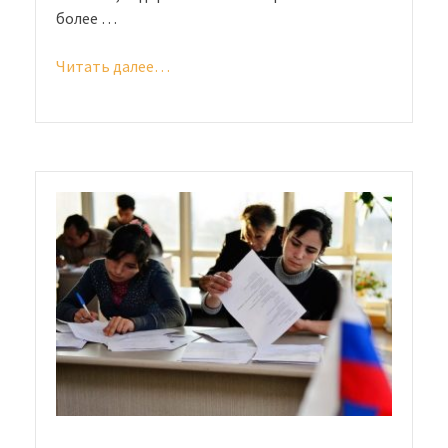
более …
Читать далее…
«РВП
и
разрешение
на
работу»