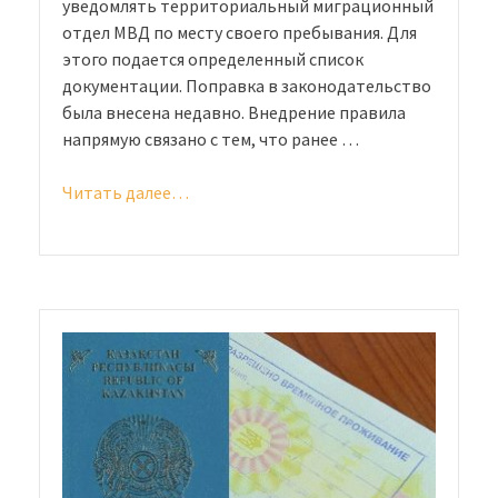
уведомлять территориальный миграционный
отдел МВД по месту своего пребывания. Для
этого подается определенный список
документации. Поправка в законодательство
была внесена недавно. Внедрение правила
напрямую связано с тем, что ранее …
Читать далее…
«Подтверждение
проживания
по
виду
на
жительство»