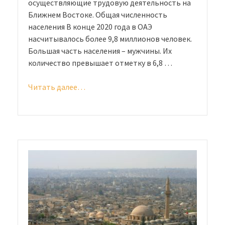
осуществляющие трудовую деятельность на
Ближнем Востоке. Общая численность
населения В конце 2020 года в ОАЭ
насчитывалось более 9,8 миллионов человек.
Большая часть населения – мужчины. Их
количество превышает отметку в 6,8 …
Читать далее…
«Население
ОАЭ:
как
живут
местные
и
приезжие»