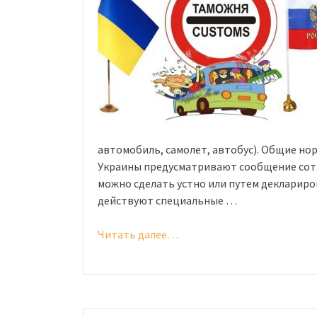
автомобиль, самолет, автобус). Общие н
Украины предусматривают сообщение сотр
можно сделать устно или путем деклариро
действуют специальные …
Читать далее…
«Таможенные
правила
Украины
в
2020