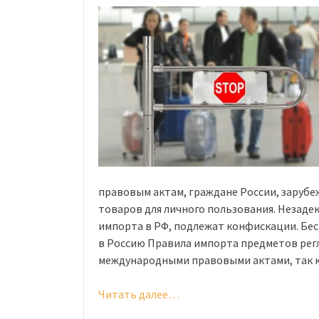
году»
правовым актам, граждане России, заруб
товаров для личного пользования. Незаде
импорта в РФ, подлежат конфискации. Бе
в Россию Правила импорта предметов ре
международными правовыми актами, так 
Читать далее…
«Что
нельзя