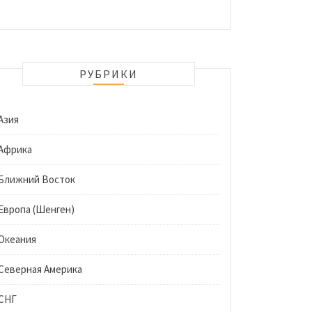
РУБРИКИ
Азия
Африка
Ближний Восток
Европа (Шенген)
Океания
Северная Америка
СНГ