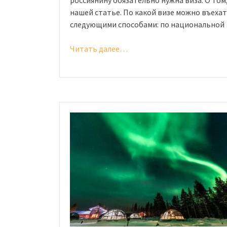
нашей статье. По какой визе можно въеха
следующими способами: по национальной
Читать далее…
«Виза
в
Румынию
в
2020
году:
можно
ли
оформить
самостоятельно?»