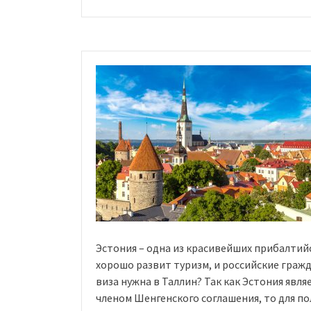
Польшу
в
2020
году:
требования
к
документам
россиян»
Эстония – одна из красивейших прибалтийс
хорошо развит туризм, и российские граж
виза нужна в Таллин? Так как Эстония явля
членом Шенгенского соглашения, то для по