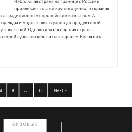
Небольшая страна на границе с Россией
привлекает гостей круглогодично, открывая
ма с традиционным европейским качеством. А
 одежды и модных аксессуаров до продуктовой
путешествий. Однако для посещения страны
которой лучше позаботиться заранее. Какая виза …
8
9
…
11
Next »
ВИЗОВЫЕ