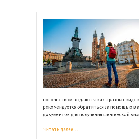
для
россиян
в
2020
году:
особенности
оформления
и
правила
безвизового
въезда»
посольством выдаются визы разных видов. 
рекомендуется обратиться за помощью в 
документов для получения шенгенской виз
Читать далее…
«Виза
в