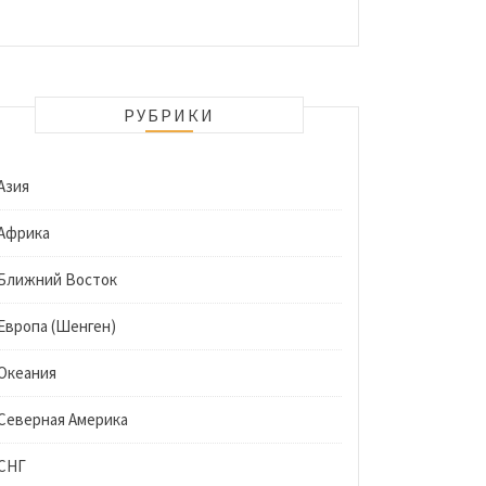
РУБРИКИ
Азия
Африка
Ближний Восток
Европа (Шенген)
Океания
Северная Америка
СНГ