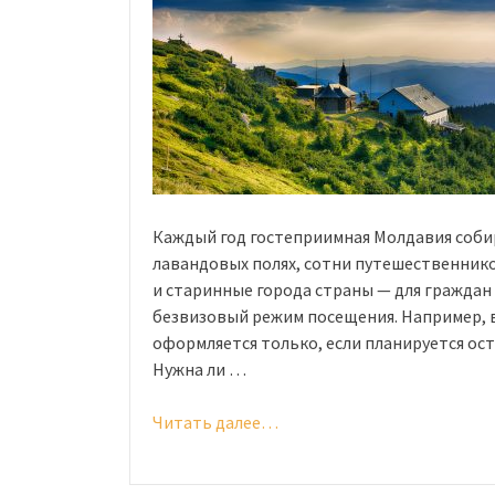
Каждый год гостеприимная Молдавия собир
лавандовых полях, сотни путешественни
и старинные города страны — для граждан
безвизовый режим посещения. Например, в
оформляется только, если планируется ос
Нужна ли …
Читать далее…
«Виза
в
Молдавию