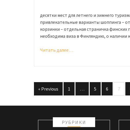
десятки мест для летнего и зимнего туриз
привлекательные варианты шоппинга – от
корзинки – отдельная страничка финских 
необходима виза в Финляндию, о наличии 
Читать далее…
«Виза
в
Финляндию
в
2020
году:
« Previous
1
…
5
6
7
оформляем
Навигация
правильно
по
и
получаем
записям
право
РУБРИКИ
въезда»