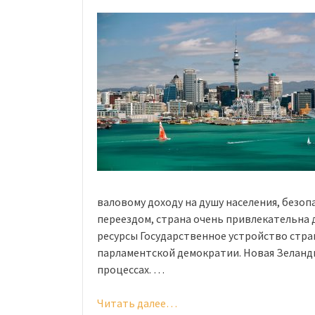
и
чем
отличаются
от
российских»
валовому доходу на душу населения, безо
переездом, страна очень привлекательна д
ресурсы Государственное устройство стра
парламентской демократии. Новая Зеланд
процессах. …
Читать далее…
«Жизнь