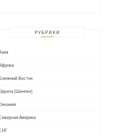
РУБРИКИ
Азия
Африка
Ближний Восток
Европа (Шенген)
Океания
Северная Америка
СНГ