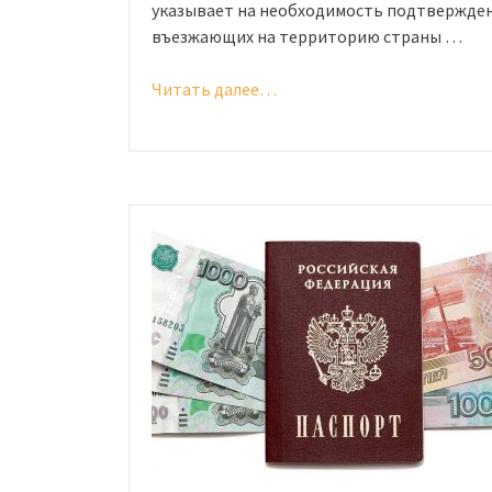
указывает на необходимость подтвержден
въезжающих на территорию страны …
Читать далее…
«Тестирование
по
русскому
языку
для
иностранных
граждан:
правила
проведения,
требования
и
сроки»