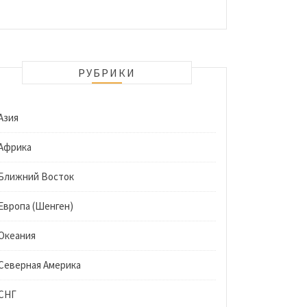
РУБРИКИ
Азия
Африка
Ближний Восток
Европа (Шенген)
Океания
Северная Америка
СНГ