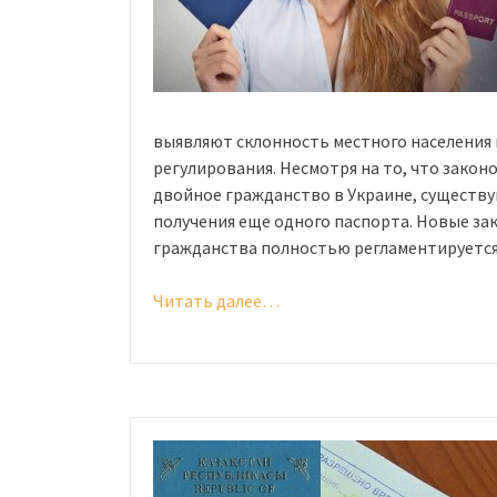
выявляют склонность местного населения
регулирования. Несмотря на то, что зако
двойное гражданство в Украине, существ
получения еще одного паспорта. Новые за
гражданства полностью регламентируетс
Читать далее…
«Двойное
гражданство
в
Украине:
возможно
ли
оно»