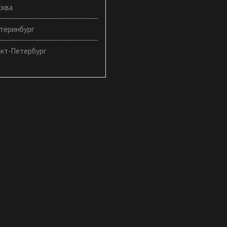
сква
теринбург
нкт-Петербург