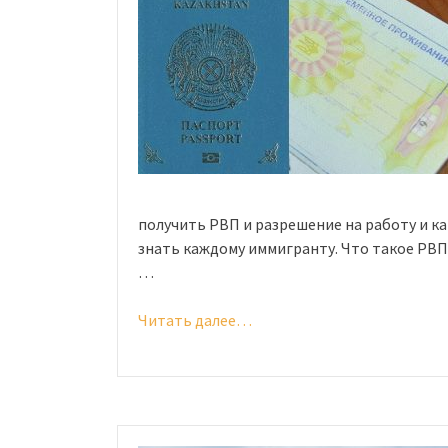
получить РВП и разрешение на работу и к
знать каждому иммигранту. Что такое РВП
…
Читать далее…
«РВП
и
разрешение
на
работу»