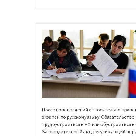
гражданство
Германии:
особенности,
способы
и
сроки»
После нововведений относительно правог
экзамен по русскому языку. Обязательство
трудоустроиться в РФ или обустроиться в 
Законодательный акт, регулирующий поряд