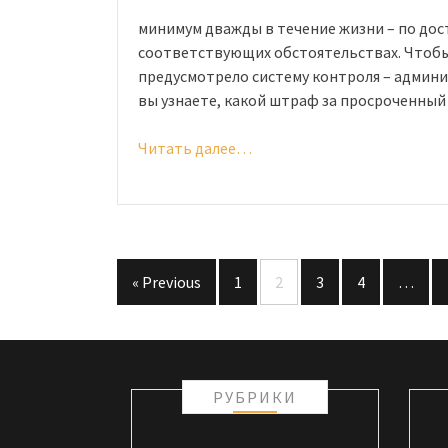
минимум дважды в течение жизни – по дос
соответствующих обстоятельствах. Чтобы
предусмотрело систему контроля – админи
вы узнаете, какой штраф за просроченный
Читать далее…
«Штраф
за
просроченный
паспорт:
сколько
и
« Previous
1
2
3
4
…
когда
Навигация
платить»
по
записям
РУБРИКИ