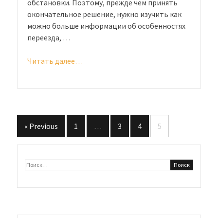
обстановки. Поэтому, прежде чем принять
окончательное решение, нужно изучить как
можно больше информации об особенностях
переезда, …
Читать далее…
«Переезд
и
жизнь
в
Крыму:
все,
« Previous
1
…
3
4
5
что
Навигация
нужно
по
знать»
Найти:
записям