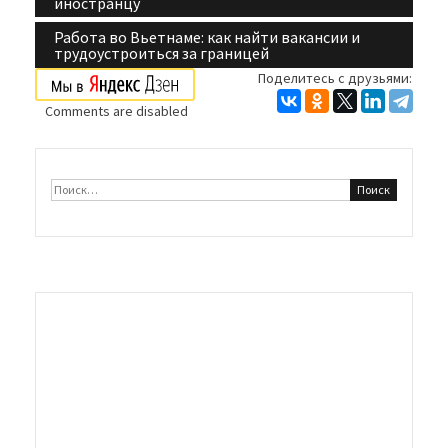
Навигация
иностранцу
по
Работа во Вьетнаме: как найти вакансии и
трудоустроиться за границей
записям
Поделитесь с друзьями:
Comments are disabled
Найти: