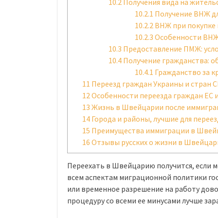
10.2
Получения вида на житель
10.2.1
Получение ВНЖ дл
10.2.2
ВНЖ при покупке
10.2.3
Особенности ВНЖ 
10.3
Предоставление ПМЖ: усло
10.4
Получение гражданства: о
10.4.1
Гражданство за к
11
Переезд граждан Украины и стран 
12
Особенности переезда граждан ЕС 
13
Жизнь в Швейцарии после иммигра
14
Города и районы, лучшие для переез
15
Преимущества иммиграции в Шве
16
Отзывы русских о жизни в Швейцар
Переехать в Швейцарию получится, если м
всем аспектам миграционной политики гос
или временное разрешение на работу дов
процедуру со всеми ее минусами лучше зар