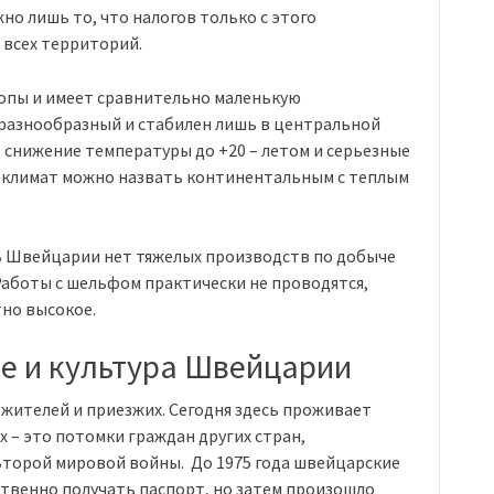
но лишь то, что налогов только с этого
 всех территорий.
ропы и имеет сравнительно маленькую
разнообразный и стабилен лишь в центральной
 снижение температуры до +20 – летом и серьезные
м климат можно назвать континентальным с теплым
 В Швейцарии нет тяжелых производств по добыче
Работы с шельфом практически не проводятся,
но высокое.
е и культура Швейцарии
 жителей и приезжих. Сегодня здесь проживает
их – это потомки граждан других стран,
Второй мировой войны. До 1975 года швейцарские
твенно получать паспорт, но затем произошло