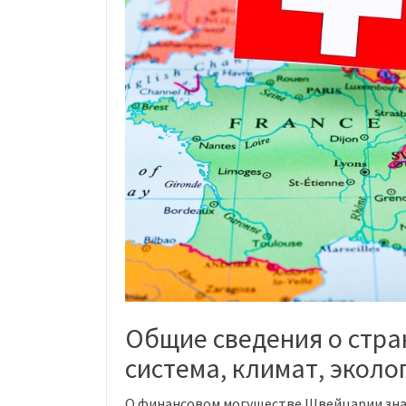
Общие сведения о стра
система, климат, эколо
О финансовом могуществе Швейцарии зна