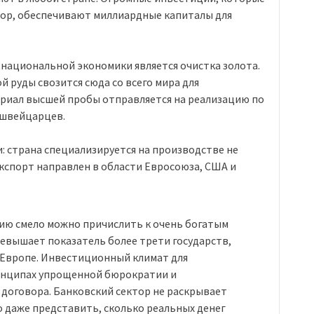
ктор, обеспечивают миллиардные капиталы для
 национальной экономики является очистка золота.
 руды свозится сюда со всего мира для
ериал высшей пробы отправляется на реализацию по
 швейцарцев.
: страна специализируется на производстве не
экспорт направлен в области Евросоюза, США и
ию смело можно причислить к очень богатым
ревышает показатель более трети государств,
в Европе. Инвестиционный климат для
ринципах упрощенной бюрократии и
 договора. Банковский сектор не раскрывает
о даже представить, сколько реальных денег