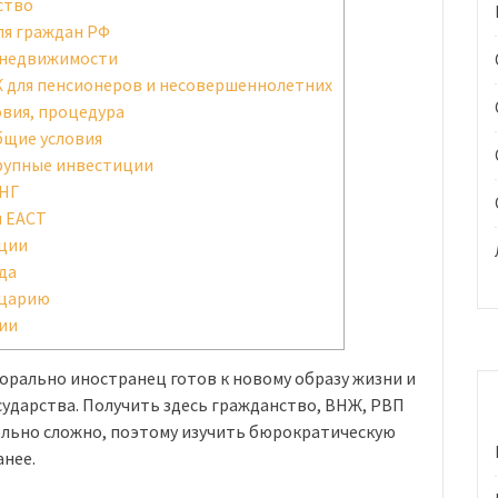
ство
я граждан РФ
 недвижимости
для пенсионеров и несовершеннолетних
вия, процедура
бщие условия
рупные инвестиции
СНГ
и ЕАСТ
ции
да
йцарию
ии
орально иностранец готов к новому образу жизни и
ударства. Получить здесь гражданство, ВНЖ, РВП
ольно сложно, поэтому изучить бюрократическую
анее.