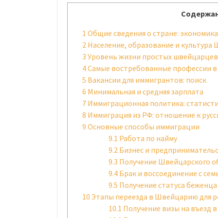
Содержан
1
Общие сведения о стране: экономика,
2
Население, образование и культура
3
Уровень жизни простых швейцарцев
4
Самые востребованные профессии 
5
Вакансии для иммигрантов: поиск
6
Минимальная и средняя зарплата
7
Иммиграционная политика: статист
8
Иммиграция из РФ: отношение к рус
9
Основные способы иммиграции
9.1
Работа по найму
9.2
Бизнес и предприниматель
9.3
Получение Швейцарского о
9.4
Брак и воссоединение с сем
9.5
Получение статуса беженца
10
Этапы переезда в Швейцарию для р
10.1
Получение визы на въезд в