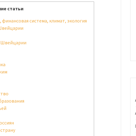
ие статьи
 финансовая система, климат, экология
 Швейцарии
в Швейцарии
ика
ским
ство
бразования
ьей
оссиян
 страну