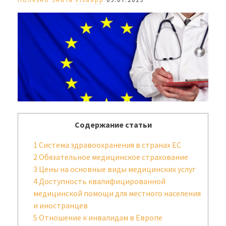
Содержание статьи
1
Система здравоохранения в странах ЕС
2
Обязательное медицинское страхование
3
Цены на основные виды медицинских услуг
4
Доступность квалифицированной
медицинской помощи для местного населения
и иностранцев
5
Отношение к инвалидам в Европе