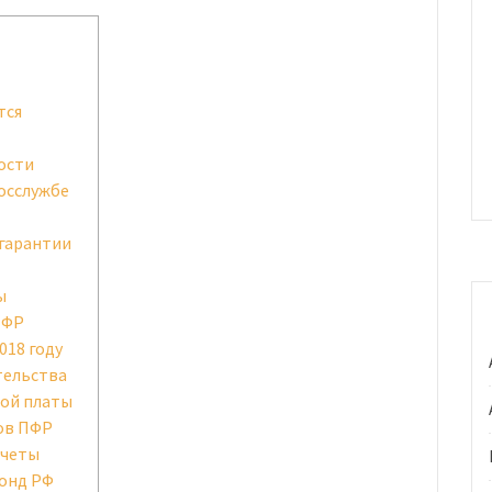
тся
ости
госслужбе
 гарантии
ы
ПФР
018 году
тельства
ной платы
ов ПФР
ычеты
онд РФ