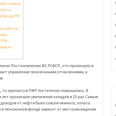
работников
 платы
й фонд РФ
сы работы
онды
 НПФ
зависит
ласно Постановлению ВС РСФСР, это произошло в
пает управление пенсионными отчислениями, а
я.
г., то зарплата в ПФР постепенно повышалась. В
х лет произошло увеличение окладов в 15 раз. Самым
 доходов от нефти было совсем немного, оплата
а в пенсионном фонде зависит от местонахождения