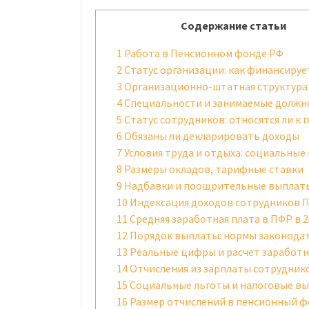
Содержание статьи
1
Работа в Пенсионном фонде РФ
2
Статус организации: как финансируе
3
Организационно-штатная структура
4
Специальности и занимаемые должн
5
Статус сотрудников: относятся ли к 
6
Обязаны ли декларировать доходы
7
Условия труда и отдыха: социальные
8
Размеры окладов, тарифные ставки
9
Надбавки и поощрительные выплат
10
Индексация доходов сотрудников 
11
Средняя заработная плата в ПФР в 2
12
Порядок выплаты: нормы законода
13
Реальные цифры и расчет заработ
14
Отчисления из зарплаты сотрудник
15
Социальные льготы и налоговые в
16
Размер отчислений в пенсионный ф