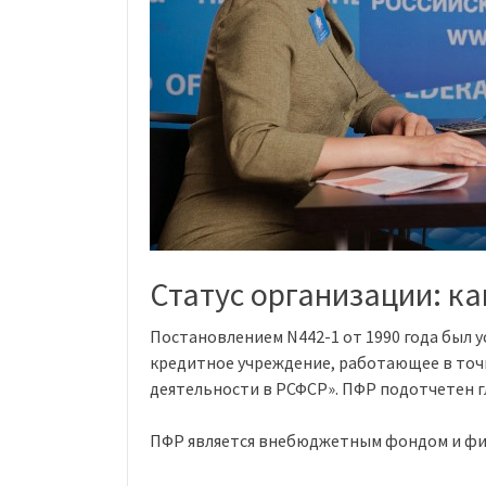
Статус организации: к
Постановлением N442-1 от 1990 года был 
кредитное учреждение, работающее в точн
деятельности в РСФСР». ПФР подотчетен г
ПФР является внебюджетным фондом и фин