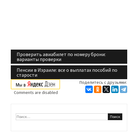
Проверить авиабилет по номеру брони:
Навигация
варианты проверки
по
Пенсии в Израиле: все о выплатах пособий по
старости
записям
Поделитесь с друзьями:
Comments are disabled
Найти: