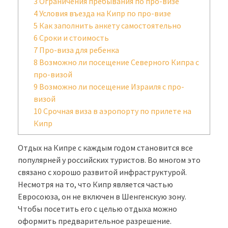
3
Ограничения пребывания по про-визе
4
Условия въезда на Кипр по про-визе
5
Как заполнить анкету самостоятельно
6
Сроки и стоимость
7
Про-виза для ребенка
8
Возможно ли посещение Северного Кипра с
про-визой
9
Возможно ли посещение Израиля с про-
визой
10
Срочная виза в аэропорту по прилете на
Кипр
Отдых на Кипре с каждым годом становится все
популярней у российских туристов. Во многом это
связано с хорошо развитой инфраструктурой.
Несмотря на то, что Кипр является частью
Евросоюза, он не включен в Шенгенскую зону.
Чтобы посетить его с целью отдыха можно
оформить предварительное разрешение.