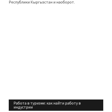
Республики Кыргызстан и наоборот.
Работа в туризме: как найти работу в
Навигация
индустрии