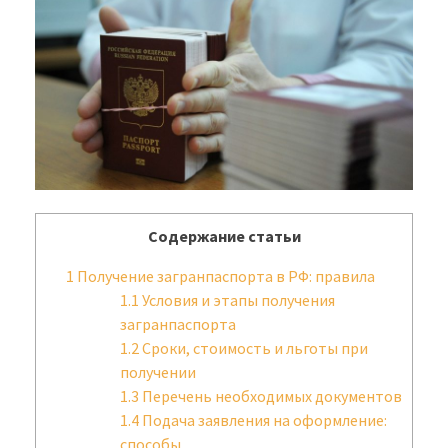
Содержание статьи
1
Получение загранпаспорта в РФ: правила
1.1
Условия и этапы получения
загранпаспорта
1.2
Сроки, стоимость и льготы при
получении
1.3
Перечень необходимых документов
1.4
Подача заявления на оформление:
способы