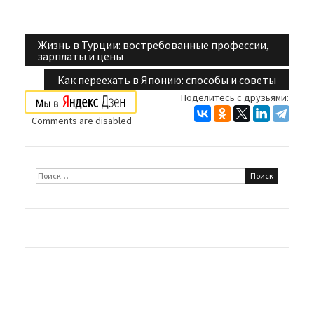
Жизнь в Турции: востребованные профессии,
Навигация
зарплаты и цены
по
Как переехать в Японию: способы и советы
Поделитесь с друзьями:
записям
Comments are disabled
Найти: