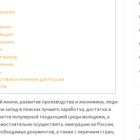
и
ранцию
бизнес
Швецию
зраиль
н
е выход
ления
ь
ствия и значение для России
 РФ
й жизни, развитие производства и экономики, люди
а запад в поисках лучшего заработка, достатка и
вится популярной тенденцией среди молодежи, а
амостоятельно осуществить эмиграцию из России,
еобходимых документов, а также с перечнем стран,