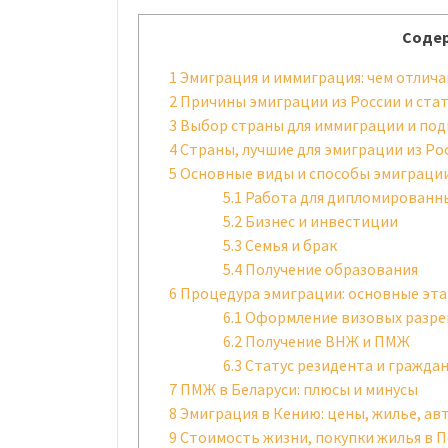
Содер
1
Эмиграция и иммиграция: чем отлич
2
Причины эмиграции из России и ста
3
Выбор страны для иммиграции и под
4
Страны, лучшие для эмиграции из Ро
5
Основные виды и способы эмиграци
5.1
Работа для дипломированн
5.2
Бизнес и инвестиции
5.3
Семья и брак
5.4
Получение образования
6
Процедура эмиграции: основные эт
6.1
Оформление визовых разр
6.2
Получение ВНЖ и ПМЖ
6.3
Статус резидента и гражда
7
ПМЖ в Беларуси: плюсы и минусы
8
Эмиграция в Кению: цены, жилье, ав
9
Стоимость жизни, покупки жилья в 