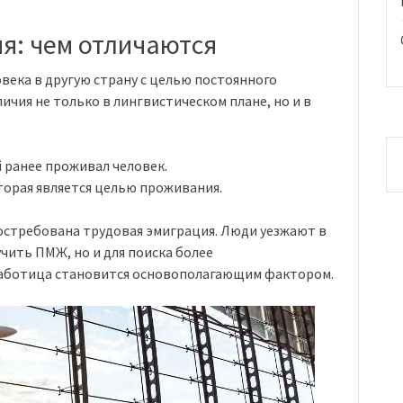
я: чем отличаются
века в другую страну с целью постоянного
ичия не только в лингвистическом плане, но и в
й ранее проживал человек.
торая является целью проживания.
остребована трудовая эмиграция. Люди уезжают в
учить ПМЖ, но и для поиска более
работица становится основополагающим фактором.