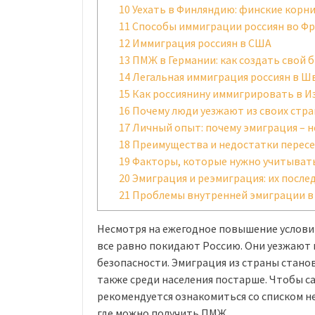
10
Уехать в Финляндию: финские корн
11
Способы иммиграции россиян во Ф
12
Иммиграция россиян в США
13
ПМЖ в Германии: как создать свой 
14
Легальная иммиграция россиян в 
15
Как россиянину иммигрировать в И
16
Почему люди уезжают из своих стра
17
Личный опыт: почему эмиграция – н
18
Преимущества и недостатки пересе
19
Факторы, которые нужно учитыват
20
Эмиграция и реэмиграция: их послед
21
Проблемы внутренней эмиграции в
Несмотря на ежегодное повышение услови
все равно покидают Россию. Они уезжают н
безопасности. Эмиграция из страны стано
также среди населения постарше. Чтобы с
рекомендуется ознакомиться со списком н
где можно получить ПМЖ.