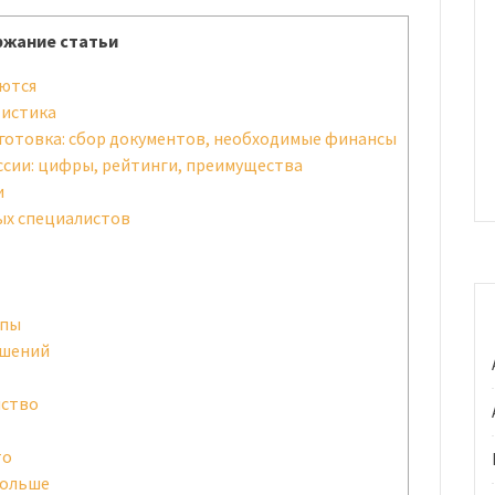
жание статьи
аются
тистика
готовка: сбор документов, необходимые финансы
ссии: цифры, рейтинги, преимущества
и
ых специалистов
апы
ешений
нство
то
Польше