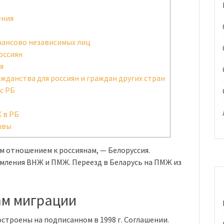
ения
ансово независимых лиц
оссиян
я
данства для россиян и граждан других стран
с РБ
 в РБ
ывы
 отношением к россиянам, — Белоруссия.
мления ВНЖ и ПМЖ. Переезд в Беларусь на ПМЖ из
ам миграции
троены на подписанном в 1998 г. Соглашении.