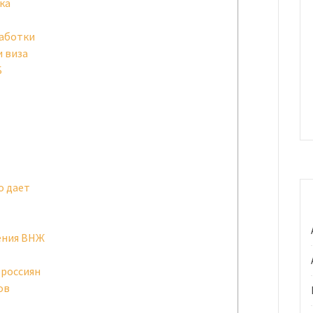
ка
работки
и виза
Б
о дает
ения ВНЖ
 россиян
ов