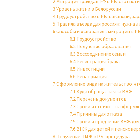
2
Миграция граждан РФ в РБ: статисти
3
Уровень жизни в Белоруссии
4
Трудоустройство в РБ: вакансии, за
5
Правила въезда для россиян: нужна л
6
Способы и основания эмиграции в Р
6.1
Трудоустройство
6.2
Получение образования
6.3
Воссоединение семьи
6.4
Регистрация брака
6.5
Инвестиции
6.6
Репатриация
7
Оформление вида на жительство: чт
7.1
Куда обращаться за ВНЖ
7.2
Перечень документов
7.3
Сроки и стоимость оформл
7.4
Причины для отказа
7.5
Сроки и продление ВНЖ для
7.6
ВНЖ для детей и пенсионер
8
Получение ПМЖ в РБ: процедура