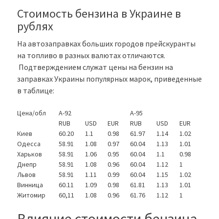
Стоимость бензина в Украине в
рублях
На автозаправках больших городов прейскуранты
на топливо в разных валютах отличаются.
Подтверждением служат цены на бензин на
заправках Украины популярных марок, приведенные
в таблице:
Цена/обл
А-92
А-95
RUB
USD
EUR
RUB
USD
EUR
Киев
60.20
1.1
0.98
61.97
1.14
1.02
Одесса
58.91
1.08
0.97
60.04
1.13
1.01
Харьков
58.91
1.06
0.95
60.04
1.1
0.98
Днепр
58.91
1.08
0.96
60.04
1.12
1
Львов
58.91
1.11
0.99
60.04
1.15
1.02
Винница
60.11
1.09
0.98
61.81
1.13
1.01
Житомир
60,11
1.08
0.96
61.76
1.12
1
Влияние стоимости бензина