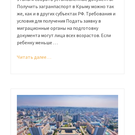
Получить загранпаспорт в Крыму можно так
же, как и в других субъектах РФ. Требования и
условия для получения Подать заявку в
миграционные органы на подготовку
документа могут лица всех возрастов. Если
ребенку меньше …
Читать далее…
«Загранпаспорт
в
Севастополе:
как
получить
и
что
для
этого
нужно»