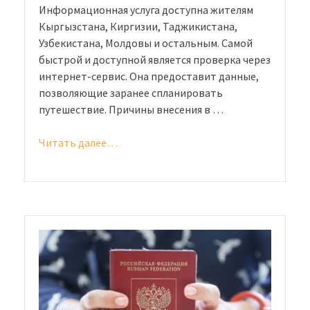
Информационная услуга доступна жителям
Кыргызстана, Киргизии, Таджикистана,
Узбекистана, Молдовы и остальным. Самой
быстрой и доступной является проверка через
интернет-сервис. Она предоставит данные,
позволяющие заранее спланировать
путешествие. Причины внесения в …
Читать далее…
«Проверка
паспорта
гражданина
СНГ
на
наличие
в
черном
списке
ФМС»