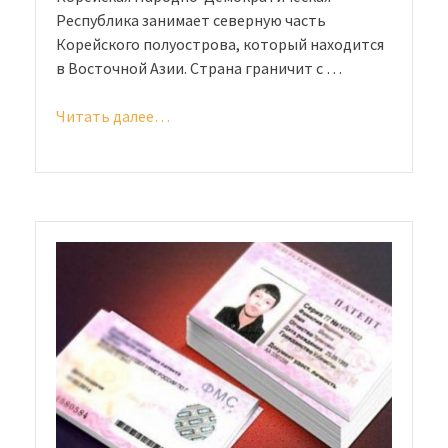
Республика занимает северную часть
Корейского полуострова, который находится
в Восточной Азии. Страна граничит с …
Читать далее…
«Как
попасть
в
Северную
Корею:
способы
и
нюансы»