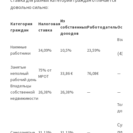
довольно сильно:
Из
Категория
Налоговая
собственных
Работодатель
Особые
граждан
ставка
доходов
Взимает
Наемные
34,09%
10,5%
23,59%
работники
(430 €) 
Занятые
75% от
неполный
33,86 €
76,08€
—
МРОТ
рабочий день
Владельцы
собственной
26,38%
26,38%
—
—
недвижимости
Только в
доход п
Сумма,
платит
Самозанятые
31,13%
31,13%
—