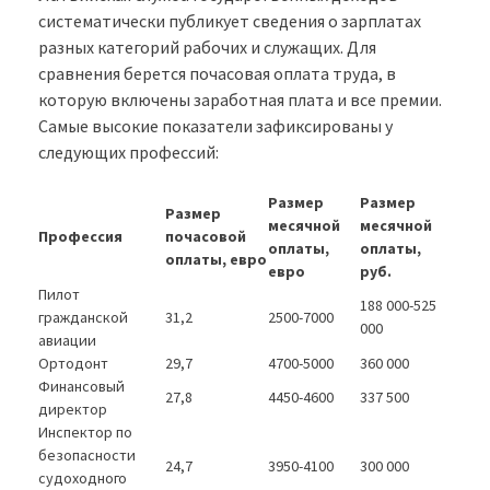
систематически публикует сведения о зарплатах
разных категорий рабочих и служащих. Для
сравнения берется почасовая оплата труда, в
которую включены заработная плата и все премии.
Самые высокие показатели зафиксированы у
следующих профессий:
Размер
Размер
Размер
месячной
месячной
Профессия
почасовой
оплаты,
оплаты,
оплаты, евро
евро
руб.
Пилот
188 000-525
гражданской
31,2
2500-7000
000
авиации
Ортодонт
29,7
4700-5000
360 000
Финансовый
27,8
4450-4600
337 500
директор
Инспектор по
безопасности
24,7
3950-4100
300 000
судоходного