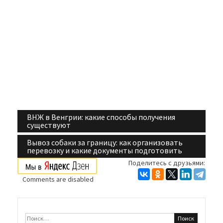
ВНЖ в Венгрии: какие способы получения
Навигация
существуют
по
Вывоз собаки за границу: как организовать
перевозку и какие документы подготовить
записям
Поделитесь с друзьями:
Comments are disabled
Найти: