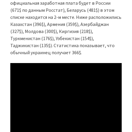
официальная заработная плата будет в России
(671$ по данным Росстат), Беларусь (481$) в этом
списке находится на 2-м месте. Ниже расположились
Казахстан (396$), Армения (359$), Азербайджан
(327$), Молдова (300$), Киргизия (218$),
Туркменистан (176$), Узбекистан (154$),
Таджикистан (135$). Статистика показывает, что
обычный украинец получает 366$.