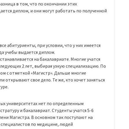
азница в том, что по окончании этих
ется диплом, и они могут работать по полученной
се абитуриенты, при условии, что у них имеется
ода учебы выдается диплом.
станавливается на бакалавриате. Многие учатся
ледующих 2 лет, выбирая узкую специализацию. По
ом с отметкой «Магистр». Дальше многие
и открывают свое дело. Те же, кто хочет заняться
уре.
рых университетах нет по определенным
стратуру и бакалавриат. Студенты учатся 5-6
пени Магистра. В основном так поступают на
, специалистов по медицине, людей