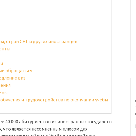
ы, стран СНГ и других иностранцев
ранты
ии
ами обращаться
одление виз
ления
чины
обучения и трудоустройства по окончании учебы
е 40 000 абитуриентов из иностранных государств.
о, что является несомненным плюсом для