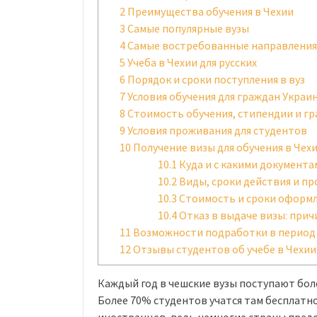
2
Преимущества обучения в Чехии
3
Самые популярные вузы
4
Самые востребованные направления
5
Учеба в Чехии для русских
6
Порядок и сроки поступления в вуз
7
Условия обучения для граждан Украин
8
Стоимость обучения, стипендии и г
9
Условия проживания для студентов
10
Получение визы для обучения в Чех
10.1
Куда и с какими документ
10.2
Виды, сроки действия и пр
10.3
Стоимость и сроки оформ
10.4
Отказ в выдаче визы: при
11
Возможности подработки в период 
12
Отзывы студентов об учебе в Чехии
Каждый год в чешские вузы поступают боле
Более 70% студентов учатся там бесплатн