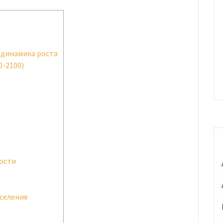
 динамика роста
0-2100)
ости
селения