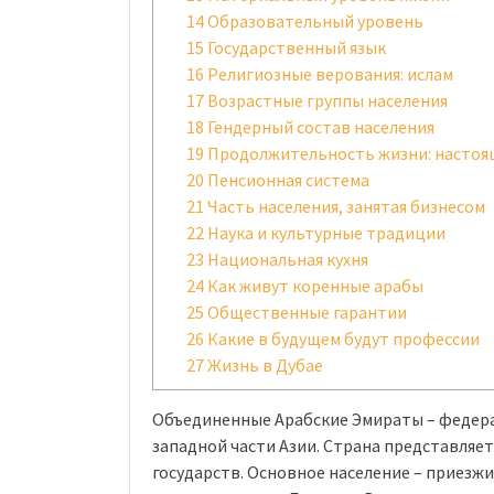
14
Образовательный уровень
15
Государственный язык
16
Религиозные верования: ислам
17
Возрастные группы населения
18
Гендерный состав населения
19
Продолжительность жизни: настоя
20
Пенсионная система
21
Часть населения, занятая бизнесом
22
Наука и культурные традиции
23
Национальная кухня
24
Как живут коренные арабы
25
Общественные гарантии
26
Какие в будущем будут профессии
27
Жизнь в Дубае
Объединенные Арабские Эмираты – федера
западной части Азии. Страна представляе
государств. Основное население – приез