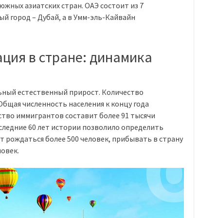
южных азиатских стран. ОАЭ состоит из 7
ый город – Дубай, а в Умм-эль-Кайвайн
ция в стране: динамика
льный естественный прирост. Количество
Общая численность населения к концу года
ство иммигрантов составит более 91 тысячи
оследние 60 лет истории позволило определить
ет рождаться более 500 человек, прибывать в страну
ловек.