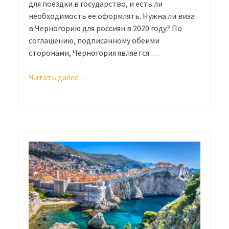
для поездки в государство, и есть ли
необходимость ее оформлять. Нужна ли виза
в Черногорию для россиян в 2020 году? По
соглашению, подписанному обеими
сторонами, Черногория является …
Читать далее…
«Виза
в
Черногорию
для
россиян
в
2020
году:
отдых
на
Адриатическом
побережье»