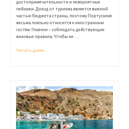
достопримечательности и невероятные
пейзажи. Доход от туризма является важной
частью бюджета страны, поэтому Португалия
весьма лояльно относится к иностранным
гостям. Главное – соблюдать действующие
визовые правила. Чтобы не …
Читать далее…
«Виза
в
Португалию
для
россиян
в
2020
году:
отдых
на
Атлантическом
побережье»