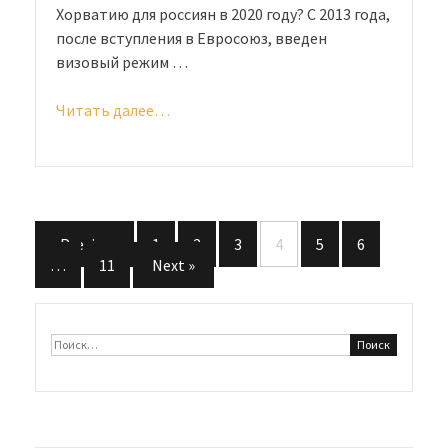
Хорватию для россиян в 2020 году? С 2013 года,
после вступления в Евросоюз, введен
визовый режим …
Читать далее…
«Виза
в
Хорватию
для
россиян
в
« Previous
1
2
3
4
5
6
2020
Навигация
…
11
Next »
году:
по
особенности
оформления»
записям
Найти: