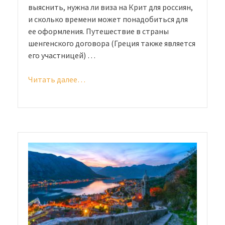
выяснить, нужна ли виза на Крит для россиян,
и сколько времени может понадобиться для
ее оформления. Путешествие в страны
шенгенского договора (Греция также является
его участницей) …
Читать далее…
«Виза
на
Крит
для
россиян
в
2020
году:
основные
нюансы
оформления»