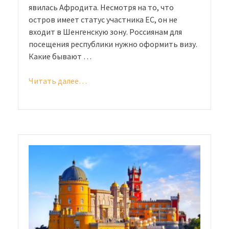
явилась Афродита. Несмотря на то, что
остров имеет статус участника ЕС, он не
входит в Шенгенскую зону. Россиянам для
посещения республики нужно оформить визу.
Какие бывают …
Читать далее…
«Виза
на
Кипр
для
россиян
в
2020
году:
летим
на
остров
в
Средиземном