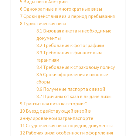
5
Виды виз в Австрию
6
Однократные и многократные визы
7
Сроки действия виз и период пребывания
8
Туристическая виза
8.1
Визовая анкета и необходимые
документы
8.2
Требования к фотографиям
8.3
Требования к финансовым
гарантиям
8.4
Требования к страховому полису
8.5
Сроки оформления и визовые
сборы
8.6
Получение паспорта с визой
8.7
Причины отказа в выдаче визы
9
Транзитная виза категории С
10
Въезд с действующей визой в
аннулированном загранпаспорте
11
Студенческая виза: порядок, документы
12
Рабочая виза: особенности оформления