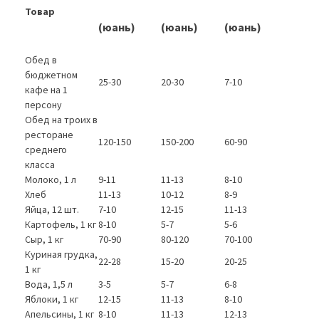
Товар
(юань)
(юань)
(юань)
Обед в
бюджетном
25-30
20-30
7-10
кафе на 1
персону
Обед на троих в
ресторане
120-150
150-200
60-90
среднего
класса
Молоко, 1 л
9-11
11-13
8-10
Хлеб
11-13
10-12
8-9
Яйца, 12 шт.
7-10
12-15
11-13
Картофель, 1 кг
8-10
5-7
5-6
Сыр, 1 кг
70-90
80-120
70-100
Куриная грудка,
22-28
15-20
20-25
1 кг
Вода, 1,5 л
3-5
5-7
6-8
Яблоки, 1 кг
12-15
11-13
8-10
Апельсины, 1 кг
8-10
11-13
12-13