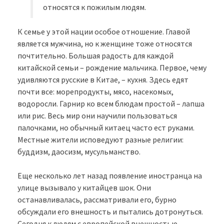
относятся к пожилым людям.
К семье у этой нации особое отношение. Главой
является мужчина, но к женщине тоже относятся
почтительно. Большая радость для каждой
китайской семьи – рождение мальчика. Первое, чему
удивляются русские в Китае, – кухня. Здесь едят
почти все: морепродукты, мясо, насекомых,
водоросли. Гарнир ко всем блюдам простой – лапша
или рис. Весь мир они научили пользоваться
палочками, но обычный китаец часто ест руками.
Местные жители исповедуют разные религии:
буддизм, даосизм, мусульманство.
Еще несколько лет назад появление иностранца на
улице вызывало у китайцев шок. Они
останавливалась, рассматривали его, бурно
обсуждали его внешность и пытались дотронуться.
Сегодня к людям с европейской внешностью