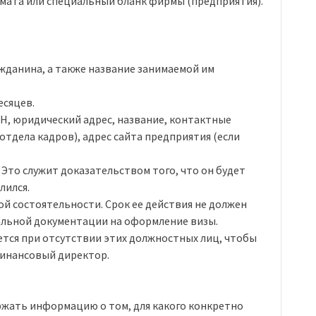
мата или специальный бланк фирмы (предприятия).
:
ажданина, а также название занимаемой им
есяцев.
Н, юридический адрес, название, контактные
отдела кадров), адрес сайта предприятия (если
 Это служит доказательством того, что он будет
лился.
ой состоятельности. Срок ее действия не должен
тальной документации на оформление визы.
ется при отсутствии этих должностных лиц, чтобы
финансовый директор.
ржать информацию о том, для какого конкретно