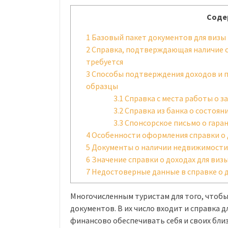
Соде
1
Базовый пакет документов для визы
2
Справка, подтверждающая наличие ср
требуется
3
Способы подтверждения доходов и п
образцы
3.1
Справка с места работы о з
3.2
Справка из банка о состоян
3.3
Спонсорское письмо о гара
4
Особенности оформления справки о 
5
Документы о наличии недвижимости
6
Значение справки о доходах для виз
7
Недостоверные данные в справке о д
Многочисленным туристам для того, чтобы
документов. В их число входит и справка д
финансово обеспечивать себя и своих близ