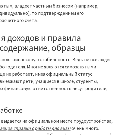
нятым, владеет частным бизнесом (например,
дивидуально), то подтверждением его
расчетного счета.
я доходов и правила
 содержание, образцы
свою финансовую стабильность. Ведь не все люди
аботодателя. Многие являются самозанятыми
ще не работает, имея официальный статус
 выезжают дети, учащиеся в школе, студенты,
них финансовую ответственность несут родители,
работке
 выдается на официальном месте трудоустройства,
азцов справки с работы для визы
очень много.