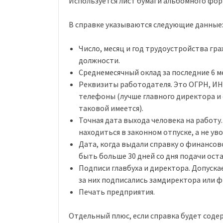
Используется лист бумаги альбомного фор
В справке указываются следующие данные
Число, месяц и год трудоустройства гр
должности.
Среднемесячный оклад за последние 6 м
Реквизиты работодателя. Это ОГРН, ИН
телефоны (лучше главного директора и 
таковой имеется).
Точная дата выхода человека на работу.
находиться в законном отпуске, а не уво
Дата, когда выдали справку о финансов
быть больше 30 дней со дня подачи ос
Подписи главбуха и директора. Допуска
за них подписались замдиректора или 
Печать предприятия.
Отдельный плюс, если справка будет соде