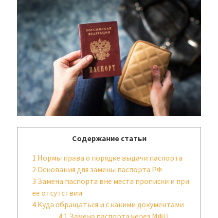
Содержание статьи
1
Нормы права о порядке выдачи паспорта
2
Основания для замены паспорта РФ
3
Замена паспорта вне места прописки и при
ее отсутствии
4
Куда обращаться и с какими документами
4.1
Замена паспорта через МФЦ