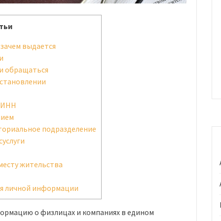
тьи
 зачем выдается
и
ми обращаться
сстановлении
 ИНН
нием
ториальное подразделение
суслуги
месту жительства
ия личной информации
формацию о физлицах и компаниях в едином