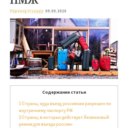
Переезд
Visaapp
09.09.2020
Содержание статьи
1
Страны, куда въезд россиянам разрешен по
внутреннему паспорту РФ
2
Страны, в которых действует безвизовый
режим для въезда россиян