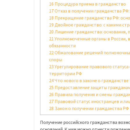
16
Процедура приема в гражданство
17
Отказ в получении гражданства РФ:
18
Прекращение гражданства РФ: осн
19
Двойное гражданство: с какими ст
20
Лишение гражданства: основания, 
21
Уполномоченные органы в России, 
обязанности
22
Обжалование решений полномочных 
споры
23
Урегулирование правового статуса 
территории РФ
24
Что нового в законе о гражданстве 
25
Предоставление защиты гражданам 
26
Правила получения и смены гражда
27
Правовой статус иностранцев и ли
28
Закон о получении гражданства РФ
Получение российского гражданства возм
оснований. К ним можно отнести рождение