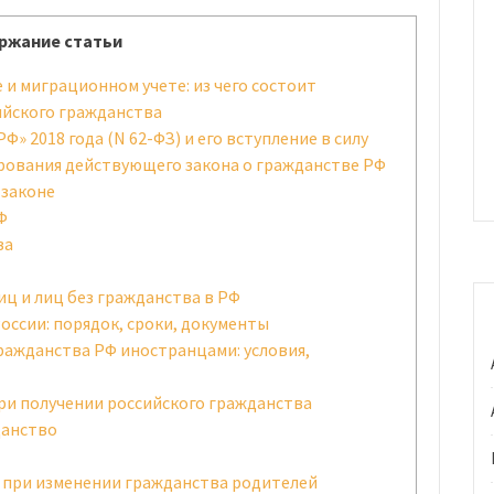
ржание статьи
и миграционном учете: из чего состоит
йского гражданства
» 2018 года (N 62-ФЗ) и его вступление в силу
рования действующего закона о гражданстве РФ
 законе
Ф
ва
ц и лиц без гражданства в РФ
ссии: порядок, сроки, документы
ражданства РФ иностранцами: условия,
и получении российского гражданства
данство
 при изменении гражданства родителей