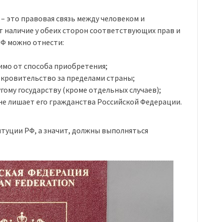
– это правовая связь между человеком и
т наличие у обеих сторон соответствующих прав и
РФ можно отнести:
имо от способа приобретения;
кровительство за пределами страны;
ому государству (кроме отдельных случаев);
не лишает его гражданства Российской Федерации.
итуции РФ, а значит, должны выполняться