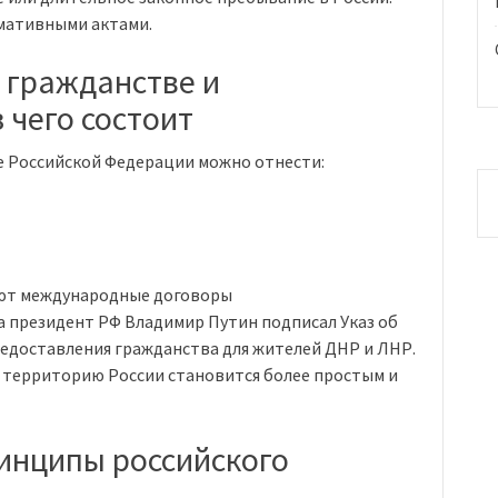
мативными актами.
 гражданстве и
 чего состоит
 Российской Федерации можно отнести:
уют международные договоры
да президент РФ Владимир Путин подписал Указ об
доставления гражданства для жителей ДНР и ЛНР.
а территорию России становится более простым и
инципы российского