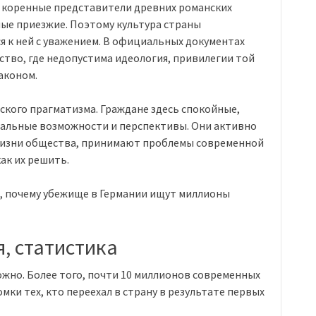
ь коренные представители древних романских
ые приезжие. Поэтому культура страны
я к ней с уважением. В официальных документах
рство, где недопустима идеология, привилегии той
аконом.
ского прагматизма. Граждане здесь спокойные,
еальные возможности и перспективы. Они активно
жизни общества, принимают проблемы современной
ак их решить.
, почему убежище в Германии ищут миллионы
, статистика
ожно. Более того, почти 10 миллионов современных
ки тех, кто переехал в страну в результате первых