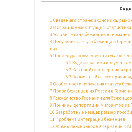
Соде
1
Сведения о стране: экономика, рынок
2
Миграционная ситуация, статистика
3
Условия жизни беженцев в Германии
4
Получение статуса беженца в Герман
виз
5
Процедура получения статуса бежен
5.1
Куда и с какими документа
5.2
Как пройти интервью и сро
5.3
Возможный отказ: причины,
6
Особенности получения статуса беже
7
Права беженцев из России в Герман
8
Гражданство Германии для беженцев
9
Причины депортации мигрантов из 
10
Безработные немцы: размер пособи
11
Проблема интеграции беженцев
12
Жизнь пенсионеров в Германии: ста