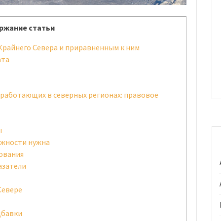
ржание статьи
Крайнего Севера и приравненным к ним
ата
 работающих в северных регионах: правовое
ы
лжности нужна
ования
азатели
Севере
дбавки