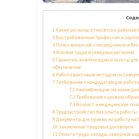
Соде
1
Какие регионы относятся к районам 
2
Востребованные профессии и зарпл
3
Поиск вакансий: с посредником и без
4
Условия труда в северных регионах
5
Гарантии, компенсации и льготы для
обеспечение
6
Работа вахтовым методом на Севере
7
Требования к кандидатам для работ
7.1
Квалификация: на какие до
7.2
Требования к уровню образ
7.3
Возраст и медицинские пок
8
Трудоустройство без опыта работы
9
Документы для приема на работу на 
10
Заключение трудовых договоров
11
Оплата труда: оклады, северные на