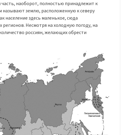
ая часть, наоборот, полностью принадлежит к
м называют землю, расположенную к северу
как население здесь маленькое, сюда
 регионов. Несмотря на холодную погоду, на
количество россиян, желающих обрести