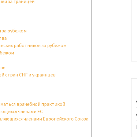
чей за границей
 за рубежом
тва
инских работников за рубежом
убежом
опе
ей стран СНГ и украинцев
иматься врачебной практикой
ляющихся членами ЕС
 являющихся членами Европейского Союза