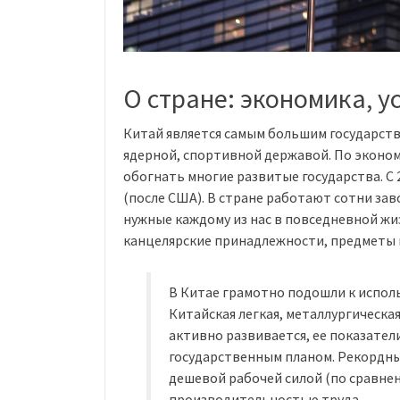
О стране: экономика, у
Китай является самым большим государств
ядерной, спортивной державой. По эконом
обогнать многие развитые государства. С 
(после США). В стране работают сотни за
нужные каждому из нас в повседневной жиз
канцелярские принадлежности, предметы 
В Китае грамотно подошли к испол
Китайская легкая, металлургичес
активно развивается, ее показате
государственным планом. Рекордн
дешевой рабочей силой (по сравне
производительностью труда.