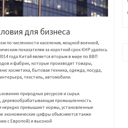
словия для бизнеса
ом по численности населения, мощной военной,
ическим показателям за короткий срок КНР удалось
2014 года Китай является вторым в мире по ВВП
водов и фабрик, которые производят товары,
ни: косметика, бытовая техника, одежда, посуда,
интерьера, текстиль, автомобили.
ьзованию природных ресурсов и сырья.
кая, деревообрабатывающая промышленность
ли нередко превышают нормы, установленные
ые экономические цифры объясняются также
нию с Европой) и высокой