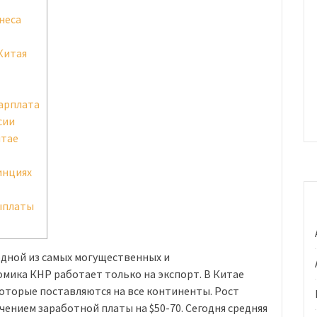
неса
Китая
зарплата
сии
итае
инциях
выплаты
одной из самых могущественных и
мика КНР работает только на экспорт. В Китае
оторые поставляются на все континенты. Рост
ением заработной платы на $50-70. Сегодня средняя