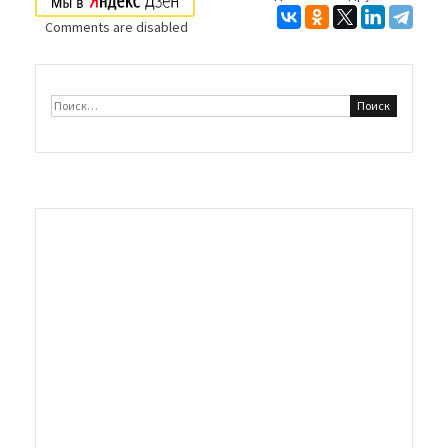
записям
Comments are disabled
Найти: