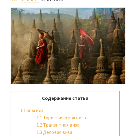
Содержание статьи
1
Типы виз
1.1
Туристическая виза
1.2
Транзитная виза
1.3
Деловая виза