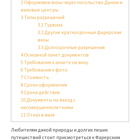
2
Оформляем визы через посольство Дании и
визовые центры
3
Типы разрешений
3.1
Турвиза
3.2
Другие краткосрочные фарерские
визы
3.3
Долгосрочные разрешения
4
Основной пакет документов
5
Требования к анкете на визу
6
Требования к фото
7
Стоимость
8
Сроки оформления
9
Сроки действия
10
Документы на въезд с
несовершеннолетними
11
Отказ в визе
Любителям дикой природы и долгих пеших
путешествий стоит присмотреться к Фарерским