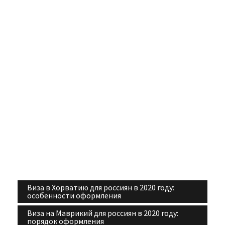
Виза в Хорватию для россиян в 2020 году:
Навигация
особенности оформления
по
Виза на Маврикий для россиян в 2020 году:
порядок оформления