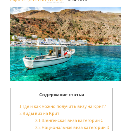
Содержание статьи
1
Где и как можно получить визу на Крит?
2
Виды виз на Крит
2.1
Шенгенская виза категории С
2.2
Национальная виза категории D