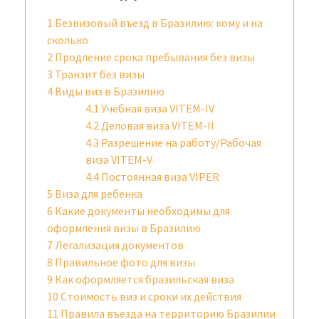
1
Безвизовый въезд в Бразилию: кому и на
сколько
2
Продление срока пребывания без визы
3
Транзит без визы
4
Виды виз в Бразилию
4.1
Учебная виза VITEM-IV
4.2
Деловая виза VITEM-II
4.3
Разрешение на работу/Рабочая
виза VITEM-V
4.4
Постоянная виза VIPER
5
Виза для ребенка
6
Какие документы необходимы для
оформления визы в Бразилию
7
Легализация документов
8
Правильное фото для визы
9
Как оформляется бразильская виза
10
Стоимость виз и сроки их действия
11
Правила въезда на территорию Бразилии