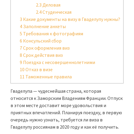
2.3
Деловая
2.4
Студенческая
3
Какие документы на визу в Гваделупу нужны?
4
Заполнение анкеты
5
Требования к фотографиям
6
Консульский сбор
7
Срок оформления виз
8
Срок действия виз
9
Поездка с несовершеннолетними
10
Отказ в визе
11
Таможенные правила
Гваделупа — чудеснейшая страна, которая
относится к Заморским Владениям Франции. Отпуск
в этом месте доставит море удовольствия и
приятных впечатлений. Планируя поездку, в первую
очередь нужно узнать, требуется ли виза в
Гваделупу россиянам в 2020 году и как её получить.