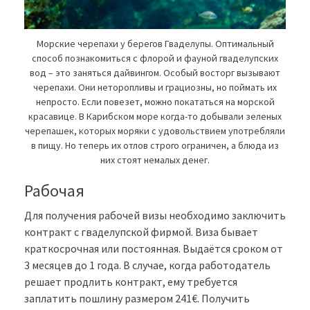
Морские черепахи у берегов Гваделупы. Оптимальный
способ познакомиться с флорой и фауной гваделупских
вод – это заняться дайвингом. Особый восторг вызывают
черепахи. Они неторопливы и грациозны, но поймать их
непросто. Если повезет, можно покататься на морской
красавице. В Карибском море когда-то добывали зеленых
черепашек, которых моряки с удовольствием употребляли
в пищу. Но теперь их отлов строго ограничен, а блюда из
них стоят немалых денег.
Рабочая
Для получения рабочей визы необходимо заключить
контракт с гваделупской фирмой. Виза бывает
краткосрочная или постоянная. Выдаётся сроком от
3 месяцев до 1 года. В случае, когда работодатель
решает продлить контракт, ему требуется
заплатить пошлину размером 241€. Получить