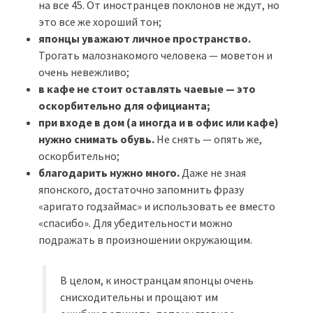
на все 45. От иностранцев поклонов не ждут, но
это все же хороший тон;
японцы уважают личное пространство.
Трогать малознакомого человека — моветон и
очень невежливо;
в кафе не стоит оставлять чаевые — это
оскорбительно для официанта;
при входе в дом (а иногда и в офис или кафе)
нужно снимать обувь.
Не снять — опять же,
оскорбительно;
благодарить нужно много.
Даже не зная
японского, достаточно запомнить фразу
«аригато годзаймас» и использовать ее вместо
«спасибо». Для убедительности можно
подражать в произношении окружающим.
В целом, к иностранцам японцы очень
снисходительны и прощают им