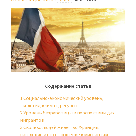
Содержание статьи
1
Социально-экономический уровень,
экология, климат, ресурсы
2
Уровень безработицы и перспективы для
мигрантов
3
Сколько людей живет во Франции:
население и его отношение к мигрантам