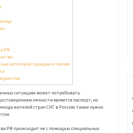
Ф
ежище
ка
а РФ
анство
ных категорий граждан: отличия
та
ажданства
ленных ситуациях может потребовать
остоверением личности является паспорт, но
реезда жителей стран СНГ в Россию также нужно
том.
ва РФ происходит не с помощью специальных