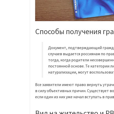
Способы получения гр
Документ, подтверждающий гражд
случаев выдается россиянам по пра
тогда, когда родители несовершен
постоянной основе. Те категории л
натурализации, могут воспользова
Все заявители имеют право вернуть утрач
в силу объективных причин. Существует в
если один из них уже начал вступать в пра
Вид на жительство и Р