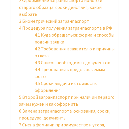
2
Оформление загранпаспорта нового и
старого образца: сроки действия, какой
выбрать
3
Биометрический загранпаспорт
4
Процедура получения загранпаспорта в РФ
4.1
Куда обращаться: форма и способы
подачи заявки
4.2
Требования к заявителю и причины
отказа
4.3
Список необходимых документов
4.4
Требования к представляемым
фото
4.5
Сроки выдачи и стоимость
оформления
5
Второй загранпаспорт при наличии первого:
зачем нужен и как оформить
6
Замена загранпаспорта: основания, сроки,
процедура, документы
7
Смена фамилии при замужестве и утеря,