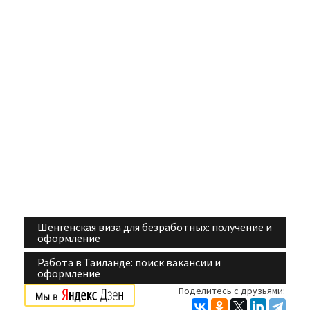
Шенгенская виза для безработных: получение и
Навигация
оформление
по
Работа в Таиланде: поиск вакансии и
оформление
записям
Поделитесь с друзьями: