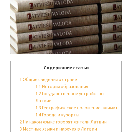
Содержание статьи
1
Общие сведения о стране
1.1
История образования
1.2
Государственное устройство
Латвии
1.3
Географическое положение, климат
1.4
Города и курорты
2
На каком языке говорят жители Латвии
3
Местные языки и наречия в Латвии