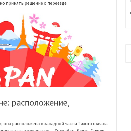
но принять решение о переезде.
не: расположение,
 она расположена в западной части Тихого океана.
олагается государство, – Хоккайдо, Кюсю, Сикоку,