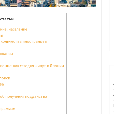
статьи
ние, население
сы
 количества иностранцев
 нюансы
понца: как сегодня живут в Японии
поиск
ва
соб получения подданства
ограммам