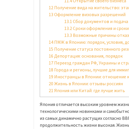
11.4
Открытие своего бизнеса
12
Получение вида на жительство: эт
13
Оформление визовых разрешений
13.1
Сбор документов и подача
13.2
Сроки оформления и сроки
13.3
Возможные причины отказ
14
ПМЖ в Японию: порядок, условия, 
15
Получение статуса постоянного ре
16
Депортация: основания, порядок
17
Переезд граждан РФ, Украины и стр
18
Города и регионы, лучшие для имми
19
Иностранцы в Японии: отношение к
20
Жизнь в Японии: отзывы россиян
21
Япония или Китай: где лучше жить
Япония отличается высоким уровнем жизн
технологическими новинками и самобытнос
из самых динамично растущих согласно ВВ
продолжительность жизни высокая. Жизн