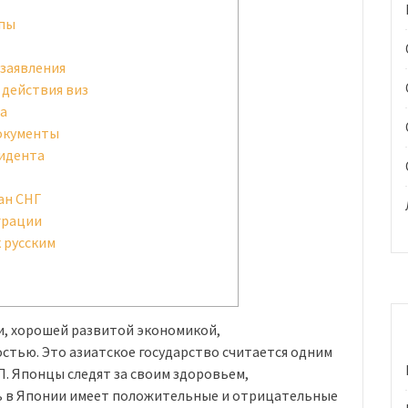
апы
 заявления
 действия виз
а
документы
зидента
ан СНГ
грации
 русским
и, хорошей развитой экономикой,
тью. Это азиатское государство считается одним
П. Японцы следят за своим здоровьем,
ь в Японии имеет положительные и отрицательные