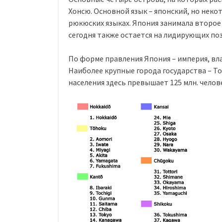
Хонсю. Основной язык – японский, но нек
рюкюских языках. Япония занимала второе 
сегодня также остается на лидирующих по
По форме правления Япония – империя, вл
Наиболее крупные города государства – То
населения здесь превышает 125 млн. челове