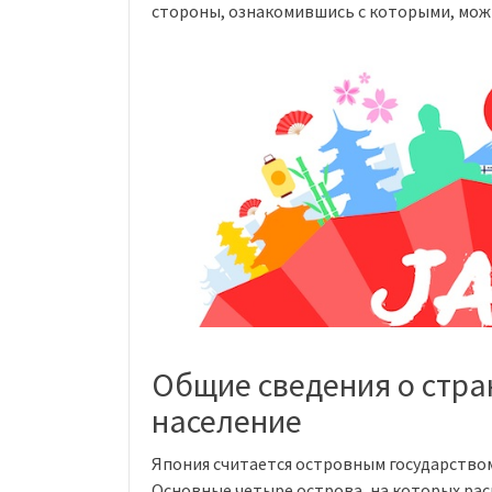
стороны, ознакомившись с которыми, мож
Общие сведения о стра
население
Япония считается островным государством,
Основные четыре острова, на которых расп