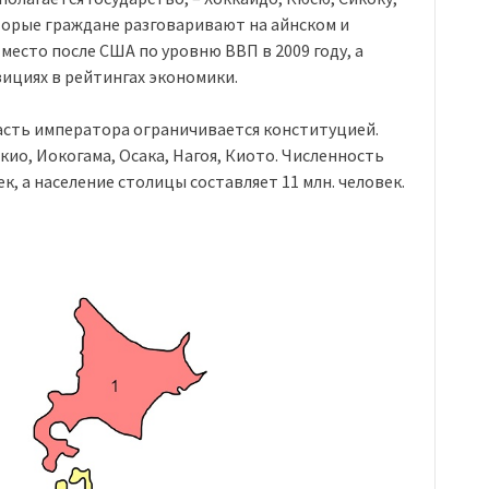
оторые граждане разговаривают на айнском и
место после США по уровню ВВП в 2009 году, а
зициях в рейтингах экономики.
асть императора ограничивается конституцией.
кио, Иокогама, Осака, Нагоя, Киото. Численность
к, а население столицы составляет 11 млн. человек.