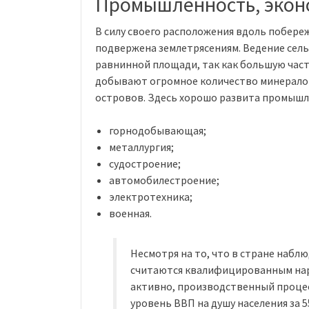
Промышленность, экон
В силу своего расположения вдоль побере
подвержена землетрясениям. Ведение сель
равнинной площади, так как большую час
добывают огромное количество минералов
островов. Здесь хорошо развита промышл
горнодобывающая;
металлургия;
судостроение;
автомобилестроение;
электротехника;
военная.
Несмотря на то, что в стране набл
считаются квалифицированным наро
активно, производственный процес
уровень ВВП на душу населения за 55