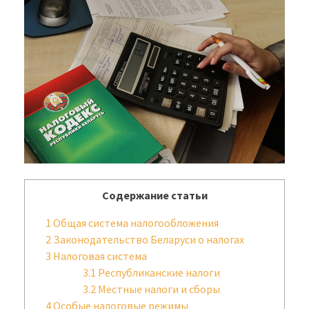
Содержание статьи
1
Общая система налогообложения
2
Законодательство Беларуси о налогах
3
Налоговая система
3.1
Республиканские налоги
3.2
Местные налоги и сборы
4
Особые налоговые режимы