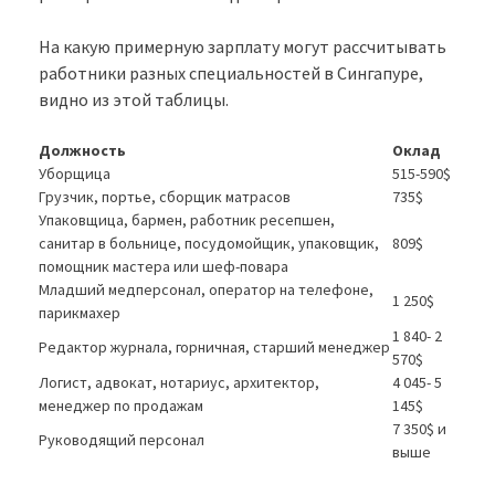
На какую примерную зарплату могут рассчитывать
работники разных специальностей в Сингапуре,
видно из этой таблицы.
Должность
Оклад
Уборщица
515-590$
Грузчик, портье, сборщик матрасов
735$
Упаковщица, бармен, работник ресепшен,
санитар в больнице, посудомойщик, упаковщик,
809$
помощник мастера или шеф-повара
Младший медперсонал, оператор на телефоне,
1 250$
парикмахер
1 840- 2
Редактор журнала, горничная, старший менеджер
570$
Логист, адвокат, нотариус, архитектор,
4 045- 5
менеджер по продажам
145$
7 350$ и
Руководящий персонал
выше